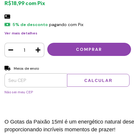
R$18,99
com
Pix
5% de desconto
pagando com Pix
Ver mais detalhes
Entregas para o CEP:
ALTERAR CEP
Meios de envio
CALCULAR
Não sei meu CEP
O Gotas da Paixão 15ml é um energético natural dese
proporcionando incríveis momentos de prazer!