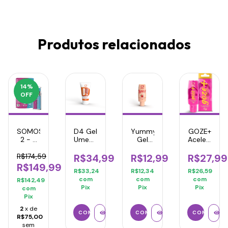
Produtos relacionados
14
%
OFF
SOMOS
D4 Gel
Yummy
GOZE+
2 - 2
Umectante
Gel
Acelerador
em 1
Lubrificante
Térmico
do
Hot
Morango
Prazer,
R$174,59
R$34,99
R$12,99
R$27,99
60g
com
Excitante
R$149,99
R$33,24
R$12,34
R$26,59
Champagne
Feminino
com
com
com
15ml
15gr
R$142,49
Pix
Pix
Pix
com
Pix
2
x de
R$75,00
sem