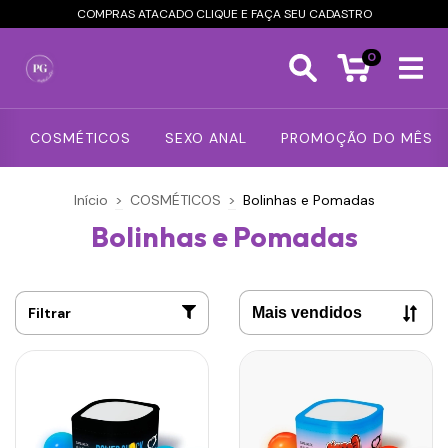
COMPRAS ATACADO CLIQUE E FAÇA SEU CADASTRO
0
COSMÉTICOS
SEXO ANAL
PROMOÇÃO DO MÊS
Início
>
COSMÉTICOS
>
Bolinhas e Pomadas
Bolinhas e Pomadas
Filtrar