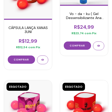
Vo - da - ku ( Gel
Dessensibilizante Anal
(anéstesico) 15gr
R$24,99
CÁPSULA LANÇA XANAS
3UNI
R$23,74
com
Pix
R$12,99
R$12,34
com
Pix
ESGOTADO
ESGOTADO