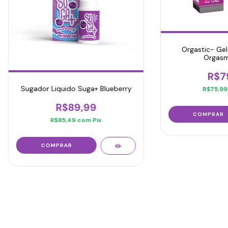
Orgastic- Gel 
Orgasm
R$7
Sugador Liquido Suga+ Blueberry
R$75,9
R$89,99
R$85,49
com
Pix