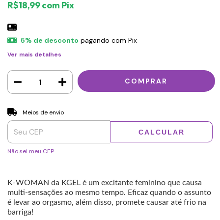
R$18,99
com
Pix
5% de desconto
pagando com Pix
Ver mais detalhes
Entregas para o CEP:
ALTERAR CEP
Meios de envio
CALCULAR
Não sei meu CEP
K-WOMAN da KGEL é um excitante feminino que causa
multi-sensações ao mesmo tempo. Eficaz quando o assunto
é levar ao orgasmo, além disso, promete causar até frio na
barriga!