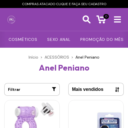
COMPRAS ATACADO CLIQUE E FAÇA SEU CADASTRO
0
COSMÉTICOS
SEXO ANAL
PROMOÇÃO DO MÊS
Início
>
ACESSÓRIOS
>
Anel Peniano
Anel Peniano
Filtrar