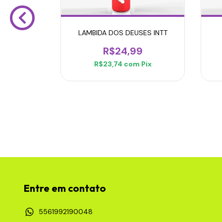
LAMBIDA DOS DEUSES INTT
R$24,99
R$23,74
com
Pix
AÇÃO INTT
9
Pix
Entre em contato
5561992190048