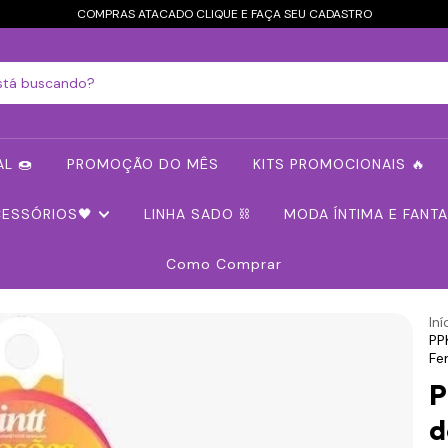
COMPRAS ATACADO CLIQUE E FAÇA SEU CADASTRO
L 🍩
PROMOÇÃO DO MÊS
KITS PROMOCIONAIS 🔥
CESSÓRIOS🖤
LINHA SADO ⛓️
MODA ÍNTIMA E FANTA
Como Comprar
Iní
PP
Fe
P
d