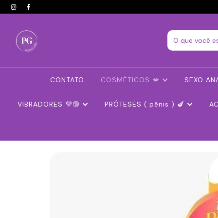
CONTATO
COSMÉTICOS 💋
SEXO ANA
VIBRADORES 💜🔞
PRÓTESES ( pênis ) 🍆
A