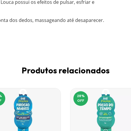
uca possui os efeitos de pulsar, esfriar e
ponta dos dedos, massageando até desaparecer.
Produtos relacionados
%
28
%
F
OFF