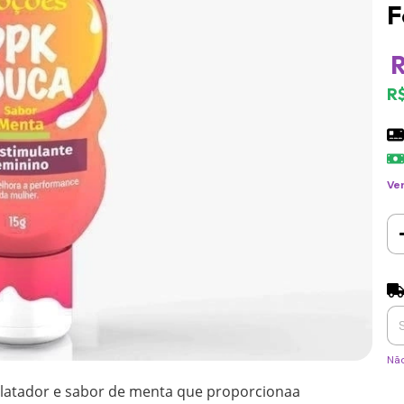
F
R
Ve
Ent
Não
ilatador e sabor de menta que proporcionaa