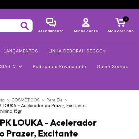
0
Atendimento
Minha conta
Meu carrinho
LANÇAMENTOS
LINHA DEBORAH SECCO✨
SIAS 👙
Política de Privacidade
Quem Somos
cio
>
COSMÉTICOS
>
Para Ela
>
K LOUKA - Acelerador do Prazer, Excitante
minino 15gr
PK LOUKA - Acelerador
o Prazer, Excitante