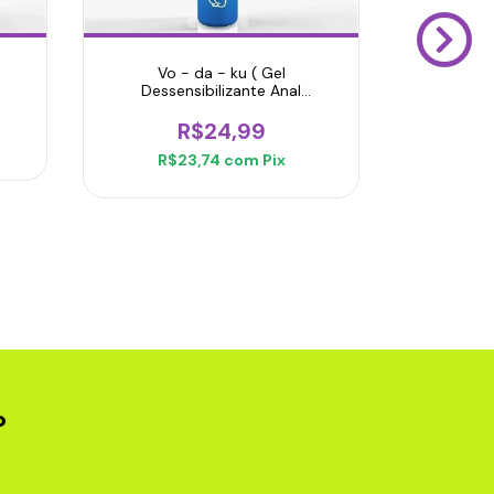
Vo - da - ku ( Gel
Dessensibilizante Anal
(anéstesico) 15gr
R$24,99
CALDEIRÃ
R$23,74
com
Pix
R$
o