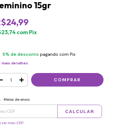
eminino 15gr
R$24,99
$23,74
com
Pix
5% de desconto
pagando com Pix
r mais detalhes
regas para o CEP:
ALTERAR CEP
Meios de envio
CALCULAR
 sei meu CEP