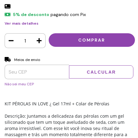
5% de desconto
pagando com Pix
Ver mais detalhes
Entregas para o CEP:
ALTERAR CEP
Meios de envio
CALCULAR
Não sei meu CEP
KIT PÉROLAS IN LOVE ¿ Gel 17ml + Colar de Pérolas
Descrição: Juntamos a delicadeza das pérolas com um gel
siliconado que tem um toque aveludado de seda, com um
aroma irresistível. Com esse kit você inova seu ritual de
massagem e trás um momento totalmente diferente para a