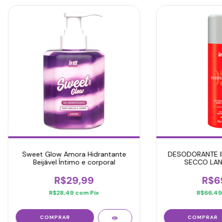
Sweet Glow Amora Hidrantante
DESODORANTE I
Beijável Íntimo e corporal
SECCO LA
R$29,99
R$6
R$28,49
com
Pix
R$66,4